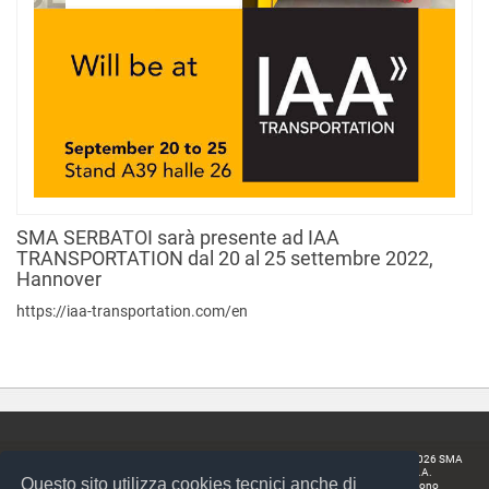
SMA SERBATOI sarà presente ad IAA
TRANSPORTATION dal 20 al 25 settembre 2022,
Hannover
https://iaa-transportation.com/en
Home
SMA SERBATOI S.p.A.
Copyright 2026 SMA
Profilo
Tel. + 39 0521 645523
Serbatoi S.p.A.
Questo sito utilizza cookies tecnici anche di
Prodotti
Fax +39 0521 645255
Tutti i diritti sono