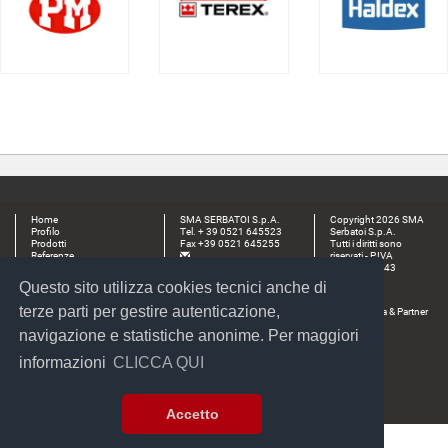
Home
SMA SERBATOI S.p.A.
Copyright 2026 SMA
Profilo
Tel. + 39 0521 645523
Serbatoi S.p.A.
Prodotti
Fax +39 0521 645255
Tutti i diritti sono
Referenze
riservati - P.IVA
Distributori
00165560343
Sede e stabilimento:
News
Questo sito utilizza cookies tecnici anche di
Via E. Lepido, 182 -
Contatti
43122 S. Prospero (PR)
Area Riservata
terze parti per gestire autenticazione,
by
Immagica & Partner
Stabilimento:
navigazione e statistiche anonime. Per maggiori
Via Dall’Aglio, 18/20 -
43017 S. Secondo P.se
informazioni
CLICCA QUI
(PR)
Accetto