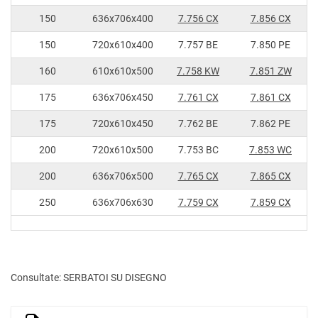
150
636x706x400
7.756 CX
7.856 CX
150
720x610x400
7.757 BE
7.850 PE
160
610x610x500
7.758 KW
7.851 ZW
175
636x706x450
7.761 CX
7.861 CX
175
720x610x450
7.762 BE
7.862 PE
200
720x610x500
7.753 BC
7.853 WC
200
636x706x500
7.765 CX
7.865 CX
250
636x706x630
7.759 CX
7.859 CX
Consultate:
SERBATOI SU DISEGNO