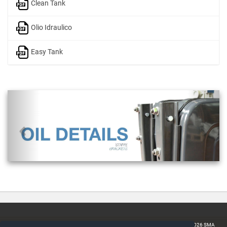
Clean Tank
Olio Idraulico
Easy Tank
Home
SMA SERBATOI S.p.A.
Copyright 2026 SMA