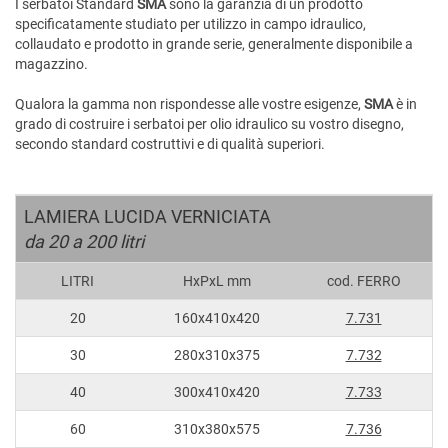
I serbatoi Standard
SMA
sono la garanzia di un prodotto
specificatamente studiato per utilizzo in campo idraulico,
collaudato e prodotto in grande serie, generalmente disponibile a
magazzino.
Qualora la gamma non rispondesse alle vostre esigenze,
SMA
è in
grado di costruire i serbatoi per olio idraulico su vostro disegno,
secondo standard costruttivi e di qualità superiori.
LAMIERA LUCIDA VERNICIATA
da 20 a 200 litri
LITRI
HxPxL mm
cod. FERRO
20
160x410x420
7.731
30
280x310x375
7.732
40
300x410x420
7.733
60
310x380x575
7.736