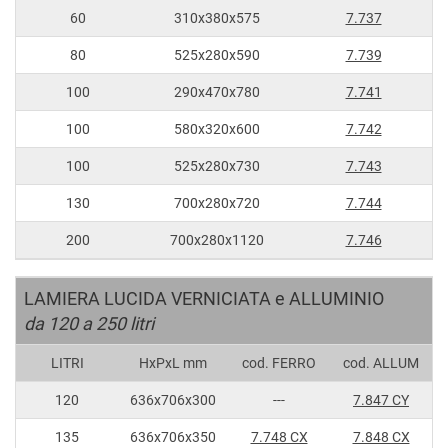
60
310x380x575
7.737
80
525x280x590
7.739
100
290x470x780
7.741
100
580x320x600
7.742
100
525x280x730
7.743
130
700x280x720
7.744
200
700x280x1120
7.746
LAMIERA LUCIDA VERNICIATA e ALLUMINIO
da 120 a 250 litri
LITRI
HxPxL mm
cod. FERRO
cod. ALLUM
120
636x706x300
---
7.847 CY
135
636x706x350
7.748 CX
7.848 CX